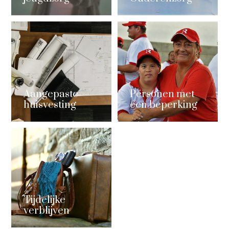
Aangepaste
Personen met
huisvesting
een beperking
Tijdelijke
verblijven