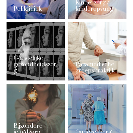
Kinderzorg /
Polikliniek
kinderopvang
Geestelijke
gezondheidszor
Paramedische
g
groepspraktijk
Bijzondere
jeugdzorg
Ouderenzorg