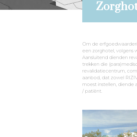
Zorghot
Om de erfgoedwaardering
een zorghotel, volgens w
Aansluitend dienden rev
trekken die (para)medi
revalidatiecentrum, com
aanbod, dat zowel RIZI
moest instellen, diende 
/ patiënt.