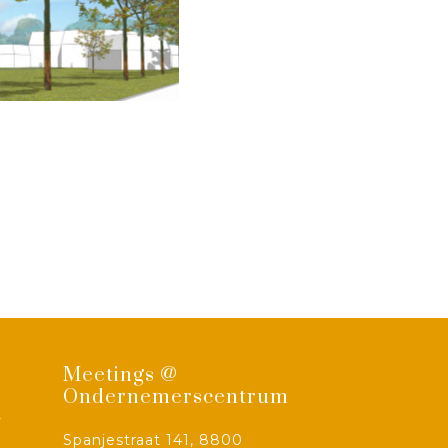
Meetings @
Ondernemerscentrum
-
Spanjestraat 141, 8800