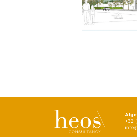
Alge
+32 
info