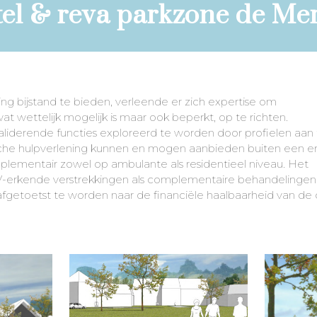
el & reva parkzone de Me
 bijstand te bieden, verleende er zich expertise om
at wettelijk mogelijk is maar ook beperkt, op te richten.
aliderende functies exploreerd te worden door profielen aan 
sche hulpverlening kunnen en mogen aanbieden buiten een e
plementair zowel op ambulante als residentieel niveau. Het
V-erkende verstrekkingen als complementaire behandelingen
afgetoetst te worden naar de financiële haalbaarheid van de c