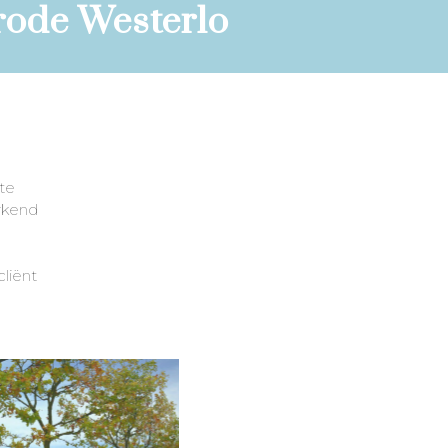
rode Westerlo
te
rkend
liënt