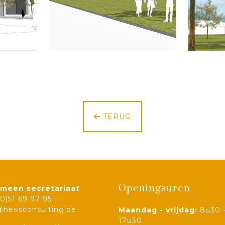
TERUG
Openingsuren
meen secretariaat
(0)51 69 97 95
@heosconsulting.be
Maandag - vrijdag:
8u30 
17u30