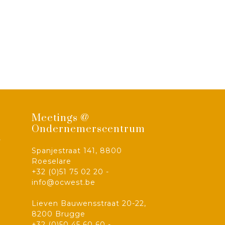
Meetings @
Ondernemerscentrum
-
Spanjestraat 141, 8800
Roeselare
+32 (0)51 75 02 20 -
info@ocwest.be
Lieven Bauwensstraat 20-22,
8200 Brugge
+32 (0)50 45 60 60 -