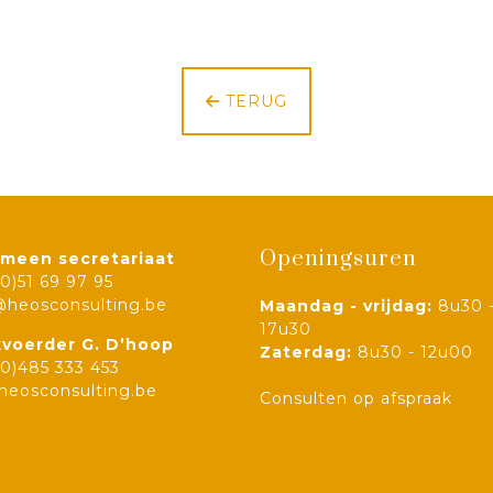
TERUG
Openingsuren
meen secretariaat
(0)51 69 97 95
@heosconsulting.be
Maandag - vrijdag:
8u30 
17u30
voerder G. D’hoop
Zaterdag:
8u30 - 12u00
(0)485 333 453
eosconsulting.be
Consulten op afspraak