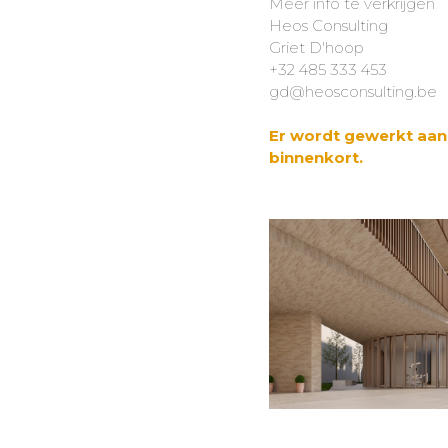
Meer info te verkrijgen
Heos Consulting
Griet D'hoop
+32 485 333 453
gd@heosconsulting.be
Er wordt gewerkt aan
binnenkort.