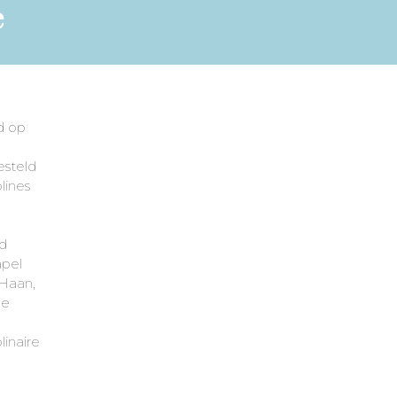
e
d op
esteld
lines
d
apel
 Haan,
de
inaire