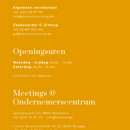
Algemeen secretariaat
+32 (0)51 69 97 95
info@heosconsulting.be
Zaakvoerder G. D’hoop
+32 (0)485 333 453
gd@heosconsulting.be
Openingsuren
Maandag - vrijdag:
8u30 - 17u30
Zaterdag:
8u30 - 12u00
Consulten op afspraak
Meetings @
Ondernemerscentrum
Spanjestraat 141, 8800 Roeselare
+32 (0)51 75 02 20 -
info@ocwest.be
Lieven Bauwensstraat 20-22, 8200 Brugge