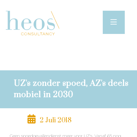
UZ's zonder spoed, AZ's deels
mobiel in 2030
2 Juli 2018
Geen spoedgevallendienst meer voor UZ's. Vanaf 65 nog