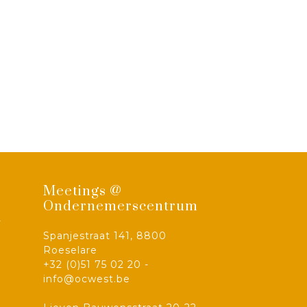
Meetings @
Ondernemerscentrum
-
Spanjestraat 141, 8800
Roeselare
+32 (0)51 75 02 20 -
info@ocwest.be