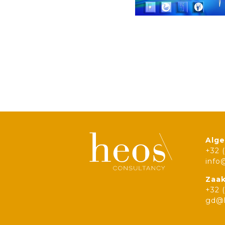
Alge
+32 
info
Zaak
+32 
gd@h