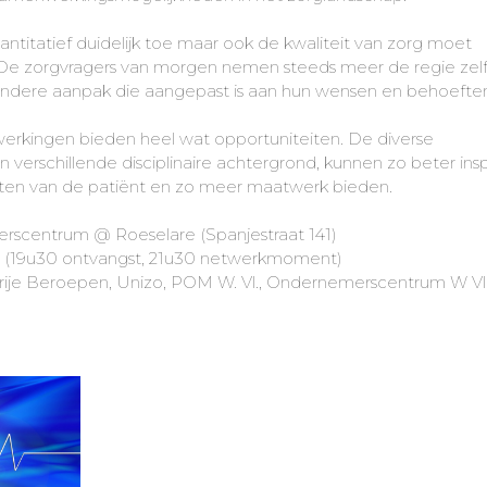
titatief duidelijk toe maar ook de kwaliteit van zorg moet
e zorgvragers van morgen nemen steeds meer de regie zelf
ndere aanpak die aangepast is aan hun wensen en behoeften
nwerkingen bieden heel wat opportuniteiten. De diverse
 verschillende disciplinaire achtergrond, kunnen zo beter ins
en van de patiënt en zo meer maatwerk bieden.
entrum @ Roeselare (Spanjestraat 141)
19u30 ontvangst, 21u30 netwerkmoment)
je Beroepen, Unizo, POM W. Vl., Ondernemerscentrum W Vl