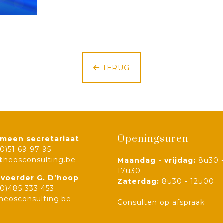
TERUG
Openingsuren
meen secretariaat
(0)51 69 97 95
@heosconsulting.be
Maandag - vrijdag:
8u30 
17u30
voerder G. D’hoop
Zaterdag:
8u30 - 12u00
(0)485 333 453
eosconsulting.be
Consulten op afspraak